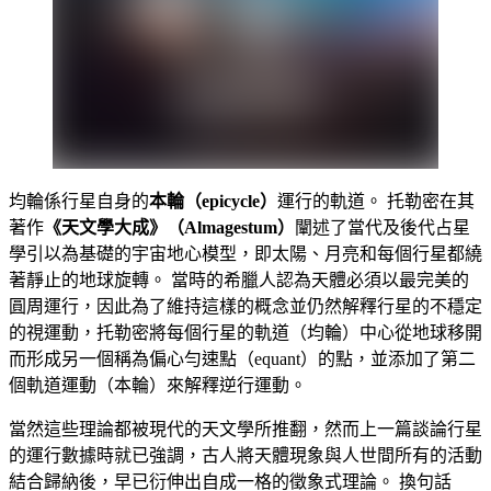
均輪係行星自身的
本輪（epicycle）
運行的軌道。 托勒密在其
著作
《天文學大成》（Almagestum）
闡述了當代及後代占星
學引以為基礎的宇宙地心模型，即太陽、月亮和每個行星都繞
著靜止的地球旋轉。 當時的希臘人認為天體必須以最完美的
圓周運行，因此為了維持這樣的概念並仍然解釋行星的不穩定
的視運動，托勒密將每個行星的軌道（均輪）中心從地球移開
而形成另一個稱為偏心勻速點（equant）的點，並添加了第二
個軌道運動（本輪）來解釋逆行運動。
當然這些理論都被現代的天文學所推翻，然而上一篇談論行星
的運行數據時就已強調，古人將天體現象與人世間所有的活動
結合歸納後，早已衍伸出自成一格的徵象式理論。 換句話