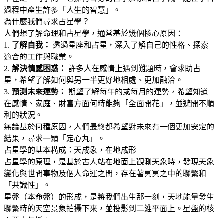
過程中產生許多「人生的智慧」
。
為什麼我們尋求占星學？
人們想了解命理和占星學，通常基於幾個核心原因
：
1.
了解自我：
透過星座和占星，深入了解自己的性格、探索
適合的工作與職業
。
2.
解決情感困惑：
許多人在感情上遇到難題時，會求助占
星，希望了解如何與另一半更好地相處、更加融洽
。
3.
預測未來運勢：
期望了解每年的或每月的運勢，希望知道
在感情、家庭、財富方面何時能夠「全面開花」，並避開不順
利的狀況
。
無論基於何種原因，人們最終都希望對未來有一個更加安定的
結果，尋求一顆「定心丸」
。
占星學的基本構成：天成象，在地成形
占星學的原理，是基於古人站在地面上觀測天象時，發現天象
變化與世間事物及個人命運之間，存在著冥冥之中的聯繫和
「共識性」
。
星盤（本命盤）的形成，是將我們出生那一刻，天地能量發生
聯繫時的天空景象拍攝下來，並投影到二維平面上
。星盤的核