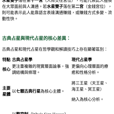
水星雙子
落在第
十一宮
（人際交往宮位），可能代表此人擅長
在大眾面前與人溝通。若
水星雙子
落在第
二宮
（金錢宮位），
則可能表示此人能靠語言表達溝通賺錢，或賺錢方式多變、流
動性快。
古典占星與現代占星的核心差異：
古典占星和現代占星在哲學觀和解讀技巧上存在顯著區別：
特點
古典占星學
現代占星學
更注重複雜的現實層面論事，強
更偏向心理層面的療
核心
調結構與條理。
癒和性格分析。
將三王星（天王星、
主要
海王星、冥王星）
以
七顆古典行星
為核心主體。
星體
納入為核心分析。