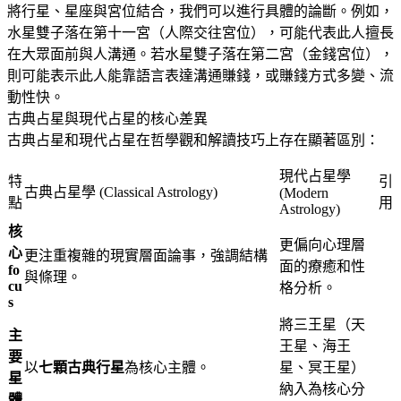
將行星、星座與宮位結合，我們可以進行具體的論斷。例如，
水星雙子落在第十一宮（人際交往宮位），可能代表此人擅長
在大眾面前與人溝通
。若水星雙子落在第二宮（金錢宮位），
則可能表示此人能靠語言表達溝通賺錢，或賺錢方式多變、流
動性快
。
古典占星與現代占星的核心差異
古典占星和現代占星在哲學觀和解讀技巧上存在顯著區別
：
現代占星學
特
引
古典占星學 (Classical Astrology)
(Modern
點
用
Astrology)
核
更偏向心理層
心
更注重複雜的現實層面論事，強調結構
面的療癒和性
fo
與條理
。
cu
格分析
。
s
將三王星（天
主
王星、海王
要
以
七顆古典行星
為核心主體
。
星、冥王星）
星
納入為核心分
體