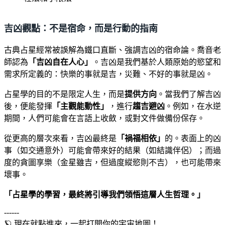
吉凶觀點：不是宿命，而是行動的指南
古典占星經常被誤解為鐵口直斷、強調吉凶的宿命論。喬音老
師認為
「吉凶自在人心」
。吉凶是我們基於人類原始的慾望和
需求所定義的：快樂的事就是吉，災難、不好的事就是凶。
占星學的目的不是限定人生，而是
提供方向
。當我們了解吉凶
後，便能發揮
「主觀能動性」
，進行
趨吉避凶
。例如，在水逆
期間，人們可能會在言語上收斂，或對文件做備份保存。
從更高的層次來看，吉凶最終是
「禍福相依」
的。表面上的凶
事（如交通意外）可能會帶來好的結果（如結識伴侶）；而過
度的貪圖享樂（金星雖吉，但過度縱慾則不吉），也可能帶來
壞事。
「占星學的學習，最終將引導我們領悟這層人生哲理。」
------
🪐 現在就點進來，一起打開你的宇宙地圖！