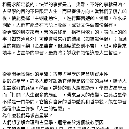
和需求所定義的
：快樂的事就是吉，災難、不好的事就是凶
。
占星學的目的不是限定人生，而是提供方向
。當我們了解吉凶
後，便能發揮「主觀能動性」，進行
趨吉避凶
。例如，在水逆
期間，人們可能會在言語上收斂，或對文件做備份保存
。
從更高的層次來看，吉凶最終是「禍福相依」的
。表面上的凶
事（如交通意外）可能會帶來好的結果（如結識伴侶）；而過
度的貪圖享樂（金星雖吉，但過度縱慾則不吉），也可能帶來
壞事
。占星學的學習，最終將引導我們領悟這層人生哲理
。
從零開始讀懂你的星盤：古典占星學的智慧與實用性
對於占星學，許多人或許認為它僅僅是宿命論的展現，給予人
生設定好的路徑
。然而，講師的個人經歷顯示，學習占星學反
而「打開了人生很多的局面」，帶來巨大的改變
。古典占星學
不僅是一門學問，它擁有自身的哲學體系和哲學觀，能在學習
過程中產生許多「人生的智慧」
。
為什麼我們尋求占星學？
人們想了解命理和占星學，通常基於幾個核心原因
：