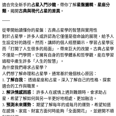
適合完全新手的
占星入門沙龍
，帶你了解
星盤邏輯
、
星座分
類
，揭開
古典與現代占星的差異
。
------
從零開始讀懂你的星盤：古典占星學的智慧與實用性
對於占星學，許多人或許認為它僅僅是宿命論的展現，給予人
生設定好的路徑
。然而，講師的個人經歷顯示，學習占星學反
而「打開了人生很多的局面」，帶來巨大的改變
。古典占星學
不僅是一門學問，它擁有自身的哲學體系和哲學觀，能在學習
過程中產生許多「人生的智慧」
。
為什麼我們尋求占星學？
人們想了解命理和占星學，通常基於幾個核心原因
：
1.
了解自我：
透過星座和占星，深入了解自己的性格、探索
適合的工作與職業
。
2.
解決情感困惑：
許多人在感情上遇到難題時，會求助占
星，希望了解如何與另一半更好地相處、更加融洽
。
3.
預測未來運勢：
期望了解每年的或每月的運勢，希望知道
在感情、家庭、財富方面何時能夠「全面開花」，並避開不順