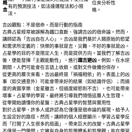
概
位來分析性
有的預測技法，如法達運程法和小限
念
格
。
法
。
吉凶觀點：不是宿命，而是行動的指南
古典占星經常被誤解為鐵口直斷、強調吉凶的宿命論
。然而，
講師認為「吉凶自在人心」
。吉凶是我們基於人類原始的慾望
和需求所定義的
：快樂的事就是吉，災難、不好的事就是凶
。
占星學的目的不是限定人生，而是提供方向
。當我們了解吉凶
後，便能發揮「主觀能動性」，進行
趨吉避凶
。例如，在水逆
期間，人們可能會在言語上收斂，或對文件做備份保存
。
從更高的層次來看，吉凶最終是「禍福相依」的
。表面上的凶
事（如交通意外）可能會帶來好的結果（如結識伴侶）；而過
度的貪圖享樂（金星雖吉，但過度縱慾則不吉），也可能帶來
壞事
。占星學的學習，最終將引導我們領悟這層人生哲理
。
從零開始讀懂你的星盤：古典占星學的智慧與實用性
對於占星學，許多人或許認為它僅僅是宿命論的展現，給予人
生設定好的路徑
。然而，講師的個人經歷顯示，學習占星學反
而「打開了人生很多的局面」，帶來巨大的改變
。古典占星學
不僅是一門學問，它擁有自身的哲學體系和哲學觀，能在學習