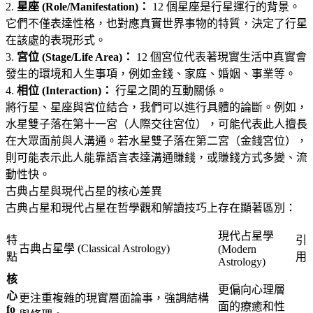
2.
星座 (Role/Manifestation)：
12 個星座是行星運行的背景
。
它們不僅表達性格，也對應真實世界事物的特質，決定了行星
在該處的表現形式
。
3.
宮位 (Stage/Life Area)：
12 個宮位代表著現實生活中真實會
發生的環境和人生事項，例如金錢、家庭、婚姻、事業等
。
4.
相位 (Interaction)：
行星之間的互動關係
。
將行星、星座與宮位結合，我們可以進行具體的論斷。例如，
水星雙子落在第十一宮（人際交往宮位），可能代表此人擅長
在大眾面前與人溝通
。若水星雙子落在第二宮（金錢宮位），
則可能表示此人能靠語言表達溝通賺錢，或賺錢方式多變、流
動性快
。
古典占星與現代占星的核心差異
古典占星和現代占星在哲學觀和解讀技巧上存在顯著區別
：
現代占星學
特
引
古典占星學 (Classical Astrology)
(Modern
點
用
Astrology)
核
更偏向心理層
心
更注重複雜的現實層面論事，強調結構
面的療癒和性
fo