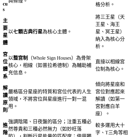
與條理
。
cu
格分析
。
s
將三王星（天
主
王星、海王
要
以
七顆古典行星
為核心主體
。
星、冥王星）
星
納入為核心分
體
析
。
宮
以
整宮制
（Whole Sign Houses）為骨架
位
直接以相線宮
核心，相線（如普拉希德制）為輔助補
體
位制為核心
。
充信息
。
系
傾向將星座和
解
嚴格區分星座的特質和宮位代表的人生
宮位對應起來
讀
領域，不將宮位與星座進行一對一混
解讀（如第一
原
用
。
宮對應白羊
則
座）
。
強調陰陽、日夜盤的區分
；注重五種必
進
較多運用大十
然尊貴和三種必然無力（如妙旺落
階
字、T三角等相
陷），判斷行星能量的匹配度
；使用獨