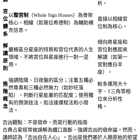
析
。
宮
以
整宮制
（Whole Sign Houses）為骨架
位
直接以相線宮
核心，相線（如普拉希德制）為輔助補
體
位制為核心
。
充信息
。
系
傾向將星座和
解
嚴格區分星座的特質和宮位代表的人生
宮位對應起來
讀
領域，不將宮位與星座進行一對一混
解讀（如第一
原
用
。
宮對應白羊
則
座）
。
強調陰陽、日夜盤的區分
；注重五種必
進
較多運用大十
然尊貴和三種必然無力（如妙旺落
階
字、T三角等相
陷），判斷行星能量的匹配度
；使用獨
概
位來分析性
有的預測技法，如法達運程法和小限
念
格
。
法
。
吉凶觀點：不是宿命，而是行動的指南
古典占星經常被誤解為鐵口直斷、強調吉凶的宿命論
。然而，
講師認為「吉凶自在人心」
。吉凶是我們基於人類原始的慾望