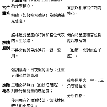
以
整宮制
（Whole Sign Houses）
為骨架核心，
宮位
直接以相線宮位制為
體系
核心。
相線（如普拉希德制）為輔助補
充信息。
嚴格區分星座的特質和宮位代表
傾向將星座和宮位對
的人生領域，
應起來解讀
解讀
原則
不將宮位與星座進行一對一混
（如第一宮對應白羊
用。
座）。
強調陰陽、日夜盤的區分；注重
五種必然尊貴和
較多運用大十字、T三
進階
三種必然無力（如妙旺落陷），
角等相位來
概念
判斷行星能量的匹配度；
分析性格。
使用獨有的預測技法，如法達運
程法和小限法。