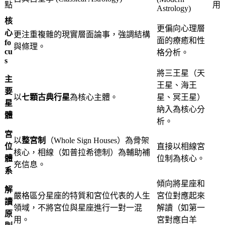
點
用
Astrology)
核
更偏向心理層
心
更注重複雜的現實層面論事，強調結構
面的療癒和性
fo
與條理
。
cu
格分析
。
s
將三王星（天
主
王星、海王
要
以
七顆古典行星
為核心主體
。
星、冥王星）
星
納入為核心分
體
析
。
宮
以
整宮制
（Whole Sign Houses）為骨架
位
直接以相線宮
核心，相線（如普拉希德制）為輔助補
體
位制為核心
。
充信息
。
系
傾向將星座和
解
嚴格區分星座的特質和宮位代表的人生
宮位對應起來
讀
領域，不將宮位與星座進行一對一混
解讀（如第一
原
用
。
宮對應白羊