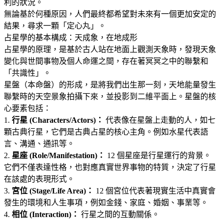
利的狀況
。
無論基於何種原因，人們最終都希望對未來有一個更加安定的
結果，尋求一顆「定心丸」
。
占星學的基本構成：天成象，在地成形
占星學的原理，是基於古人站在地面上觀測天象時，發現天象
變化與世間事物及個人命運之間，存在著冥冥之中的聯繫和
「共識性」
。
星盤（本命盤）的形成，是將我們出生那一刻，天地能量發生
聯繫時的天空景象拍攝下來，並投影到二維平面上
。星盤的核
心要素包括
：
1.
行星 (Characters/Actors)：
代表像在星盤上走動的人，如七
顆古典行星，它們是古典占星的核心主角
。例如水星代表語
言、溝通、通訊等
。
2.
星座 (Role/Manifestation)：
12 個星座是行星運行的背景
。
它們不僅表達性格，也對應真實世界事物的特質，決定了行星
在該處的表現形式
。
3.
宮位 (Stage/Life Area)：
12 個宮位代表著現實生活中真實會
發生的環境和人生事項，例如金錢、家庭、婚姻、事業等
。
4.
相位 (Interaction)：
行星之間的互動關係
。