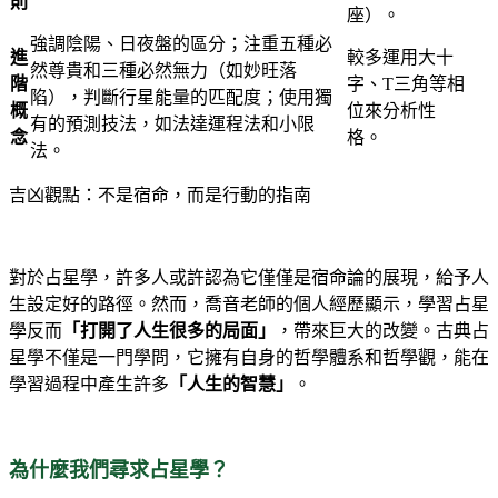
則
座）
。
強調陰陽、日夜盤的區分
；注重五種必
進
較多運用大十
然尊貴和三種必然無力（如妙旺落
階
字、T三角等相
陷），判斷行星能量的匹配度
；使用獨
概
位來分析性
有的預測技法，如法達運程法和小限
念
格
。
法
。
吉凶觀點：不是宿命，而是行動的指南
對於占星學，許多人或許認為它僅僅是宿命論的展現，給予人
生設定好的路徑。然而，喬音老師的個人經歷顯示，學習占星
學反而
「打開了人生很多的局面」
，帶來巨大的改變。古典占
星學不僅是一門學問，它擁有自身的哲學體系和哲學觀，能在
學習過程中產生許多
「人生的智慧」
。
為什麼我們尋求占星學？