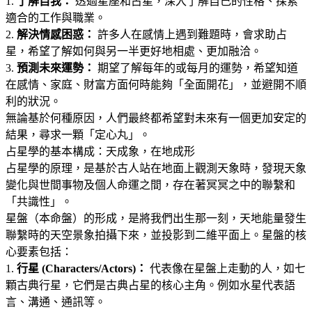
1.
了解自我：
透過星座和占星，深入了解自己的性格、探索
適合的工作與職業
。
2.
解決情感困惑：
許多人在感情上遇到難題時，會求助占
星，希望了解如何與另一半更好地相處、更加融洽
。
3.
預測未來運勢：
期望了解每年的或每月的運勢，希望知道
在感情、家庭、財富方面何時能夠「全面開花」，並避開不順
利的狀況
。
無論基於何種原因，人們最終都希望對未來有一個更加安定的
結果，尋求一顆「定心丸」
。
占星學的基本構成：天成象，在地成形
占星學的原理，是基於古人站在地面上觀測天象時，發現天象
變化與世間事物及個人命運之間，存在著冥冥之中的聯繫和
「共識性」
。
星盤（本命盤）的形成，是將我們出生那一刻，天地能量發生
聯繫時的天空景象拍攝下來，並投影到二維平面上
。星盤的核
心要素包括
：
1.
行星 (Characters/Actors)：
代表像在星盤上走動的人，如七
顆古典行星，它們是古典占星的核心主角
。例如水星代表語
言、溝通、通訊等
。