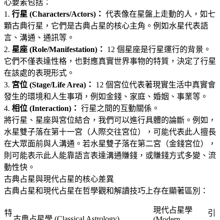
心要素包括
：
1.
行星 (Characters/Actors)：
代表像在星盤上走動的人，如七
顆古典行星，它們是古典占星的核心主角
。例如水星代表語
言、溝通、通訊等
。
2.
星座 (Role/Manifestation)：
12 個星座是行星運行的背景
。
它們不僅表達性格，也對應真實世界事物的特質，決定了行星
在該處的表現形式
。
3.
宮位 (Stage/Life Area)：
12 個宮位代表著現實生活中真實會
發生的環境和人生事項，例如金錢、家庭、婚姻、事業等
。
4.
相位 (Interaction)：
行星之間的互動關係
。
將行星、星座與宮位結合，我們可以進行具體的論斷。例如，
水星雙子落在第十一宮（人際交往宮位），可能代表此人擅長
在大眾面前與人溝通
。若水星雙子落在第二宮（金錢宮位），
則可能表示此人能靠語言表達溝通賺錢，或賺錢方式多變、流
動性快
。
古典占星與現代占星的核心差異
古典占星和現代占星在哲學觀和解讀技巧上存在顯著區別
：
現代占星學
特
引
古典占星學 (Classical Astrology)
(Modern