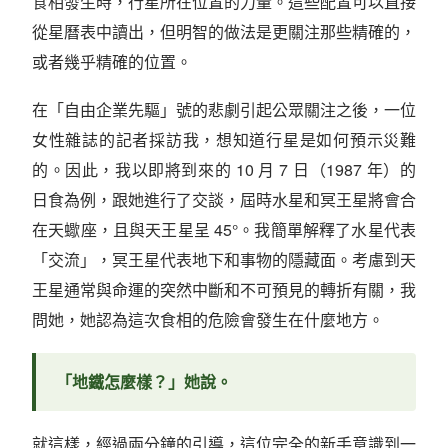
食相發生時，行星所在位置的力量。這些配置可以直接
從星曆表中讀出，但明智的做法是更關注那些精確的，
或者幾乎精確的位置。
在「自由企業先驅」號的悲劇引起公眾關注之後，一位
女性雜誌的記者採訪我，想知道行星是如何預示災難
的。因此，我以即將到來的 10 月 7 日（1987 年）的
日食為例，跟她進行了交談，屆時水星和冥王星將會合
在天蠍座，且與天王星呈 45°。我簡單解釋了水星代表
「交流」，冥王星代表地下和事物的隱藏面。考慮到天
王星通常與命運的突然中斷和不可預見的轉折有關，我
問她，她認為這次食相的危險會發生在什麼地方。
「地鐵怎麼樣？」她說。
就這樣，經過兩分鐘的引導，這位完全的新手意識到一