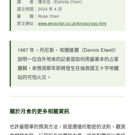
譯 者：陳天佳（Estrella Chen）
譯文時間：2024 年 4 月
審 稿：Rose Chen
原文網址：
www.skyscript.co.uk/kingscross.html
1987 年，丹尼斯・埃爾維爾（Dennis Elwell）
說明一位自外地來的記者是如何用最基本的占星
邏輯，來預測那年即將發生在倫敦國王十字地鐵
站的可怕火災。
關於月食的更多相關資訊
也許最簡單的預測方法，就是遵循托勒密的法則，觀測