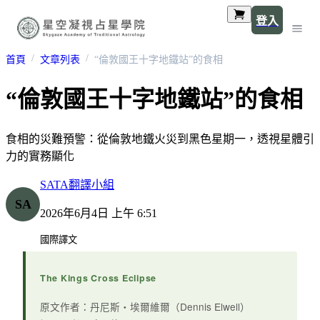
登入
首頁
文章列表
“倫敦國王十字地鐵站”的食相
“倫敦國王十字地鐵站”的食相
食相的災難預警：從倫敦地鐵火災到黑色星期一，透視星體引
力的實務顯化
SATA翻譯小組
SA
2026年6月4日 上午 6:51
國際譯文
The Kings Cross Eclipse
原文作者：丹尼斯・埃爾維爾（Dennis Elwell）