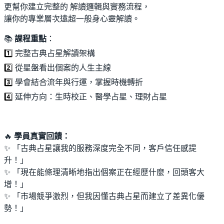
更幫你建立完整的 解讀邏輯與實務流程，
讓你的專業層次遠超一般身心靈解讀。
📚
課程重點
：
1️⃣
完整古典占星解讀架構
2️⃣
從星盤看出個案的人生主線
3️⃣
學會結合流年與行運，掌握時機轉折
4️⃣
延伸方向：生時校正、醫學占星、理財占星
🔥
學員真實回饋：
✨ 「古典占星讓我的服務深度完全不同，客戶信任感提
升！」
✨ 「現在能條理清晰地指出個案正在經歷什麼，回頭客大
增！」
✨ 「市場競爭激烈，但我因懂古典占星而建立了差異化優
勢！」