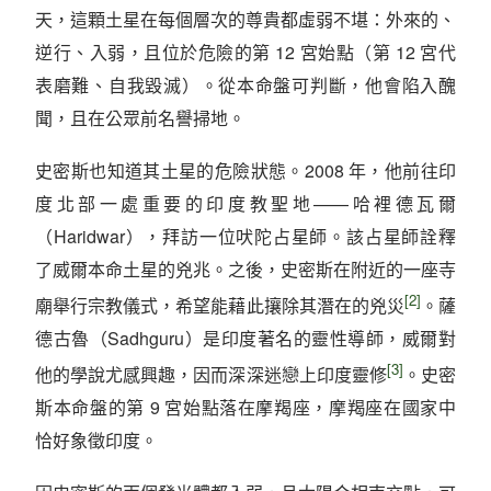
天，這顆土星在每個層次的尊貴都虛弱不堪：外來的、
逆行、入弱，且位於危險的第 12 宮始點（第 12 宮代
表磨難、自我毀滅）。從本命盤可判斷，他會陷入醜
聞，且在公眾前名譽掃地。
史密斯也知道其土星的危險狀態。2008 年，他前往印
度北部一處重要的印度教聖地——哈裡德瓦爾
（Haridwar），拜訪一位吠陀占星師。該占星師詮釋
了威爾本命土星的兇兆。之後，史密斯在附近的一座寺
[2]
廟舉行宗教儀式，希望能藉此攘除其潛在的兇災
。薩
德古魯（Sadhguru）是印度著名的靈性導師，威爾對
[3]
他的學說尤感興趣，因而深深迷戀上印度靈修
。史密
斯本命盤的第 9 宮始點落在摩羯座，摩羯座在國家中
恰好象徵印度。