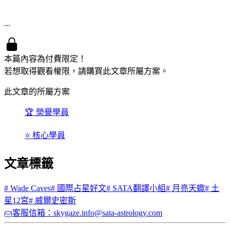
...
本篇內容為付費限定！
若想取得觀看權限，請購買此文章所屬方案。
此文章的所屬方案
🏆 榮譽學員
⭐ 核心學員
文章標籤
#
Wade Caves
#
國際占星好文
#
SATA翻譯小組
#
月亮天蠍
#
土
星12宮
#
威爾史密斯
客服信箱：skygaze.info@sata-astrology.com