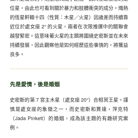
位星，由此也可看到關於暴力和肢體衝突的成分。熾熱
的恆星軒轅十四（性質：木星／火星）因歲差而持續靠
近位於處女座 2° 的火星，兩者在次限推運中的關聯會
越發緊密。這意味著火星的主題將圍繞史密斯並在未來
持續發展，因此觀察他是如何經歷這些事情的，將獲益
良多。
先是愛情，後是婚姻
史密斯的第 7 宮主木星（處女座 20°）合相冥王星。謹
慎是處女座的象徵之一，而史密斯和賈達・萍克特
（Jada Pinkett）的婚姻，成為該主題的有趣研究案
例。