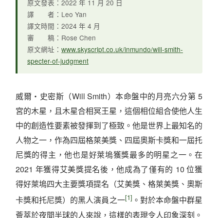
原文發表：2022 年 11 月 20 日
譯 者：Leo Yan
譯文時間：2024 年 4 月
審 稿：Rose Chen
原文網址：
www.skyscript.co.uk/inmundo/will-smith-
specter-of-judgment
威爾・史密斯（Will Smith）本命盤中的月亮六分第 5
宮的木星，且木星合相冥王星，這個相位組合使他人生
中的創造性要素被發揮到了極致。他是世界上最知名的
人物之一，作為四屆格萊美獎、四屆奧斯卡獎和一屆托
尼獎的得主，他也是好萊塢獲獎最多的明星之一。在
2021 年獲得艾美獎提名後，他成為了僅有的 10 位獲
得好萊塢四大主要獎項提名（艾美獎、格萊美獎、奧斯
[1]
卡獎和托尼獎）的黑人演員之一
。對於本命盤中群星
薈萃於夜間半球的人來說，這樣的表現令人印象深刻。