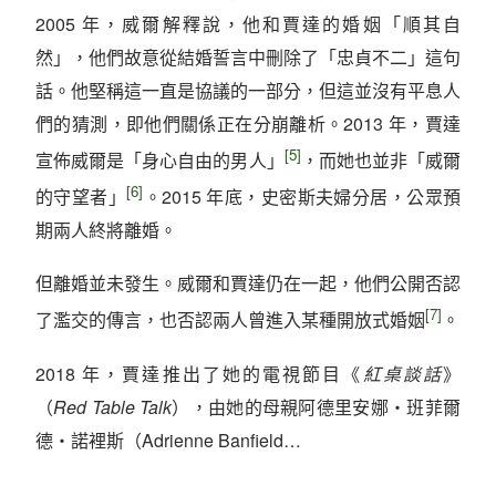
2005 年，威爾解釋說，他和賈達的婚姻「順其自
然」，他們故意從結婚誓言中刪除了「忠貞不二」這句
話。他堅稱這一直是協議的一部分，但這並沒有平息人
們的猜測，即他們關係正在分崩離析。2013 年，賈達
[5]
宣佈威爾是「身心自由的男人」
，而她也並非「威爾
[6]
的守望者」
。2015 年底，史密斯夫婦分居，公眾預
期兩人終將離婚。
但離婚並未發生。威爾和賈達仍在一起，他們公開否認
[7]
了濫交的傳言，也否認兩人曾進入某種開放式婚姻
。
2018 年，賈達推出了她的電視節目《
紅桌談話
》
（
Red Table Talk
），由她的母親阿德里安娜・班菲爾
德・諾裡斯（Adrienne Banfield…