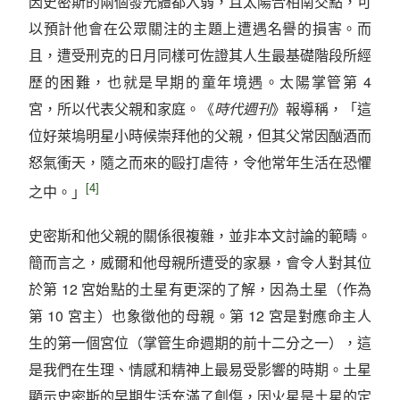
因史密斯的兩個發光體都入弱，且太陽合相南交點，可
以預計他會在公眾關注的主題上遭遇名譽的損害。而
且，遭受刑克的日月同樣可佐證其人生最基礎階段所經
歷的困難，也就是早期的童年境遇。太陽掌管第 4
宮，所以代表父親和家庭。《
時代週刊
》報導稱，「這
位好萊塢明星小時候崇拜他的父親，但其父常因酗酒而
怒氣衝天，隨之而來的毆打虐待，令他常年生活在恐懼
[4]
之中。」
史密斯和他父親的關係很複雜，並非本文討論的範疇。
簡而言之，威爾和他母親所遭受的家暴，會令人對其位
於第 12 宮始點的土星有更深的了解，因為土星（作為
第 10 宮主）也象徵他的母親。第 12 宮是對應命主人
生的第一個宮位（掌管生命週期的前十二分之一），這
是我們在生理、情感和精神上最易受影響的時期。土星
顯示史密斯的早期生活充滿了創傷，因火星是土星的定