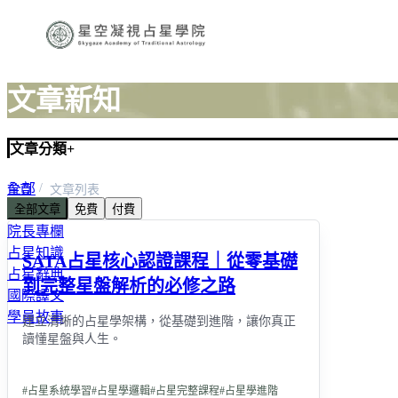
文章新知
文章分類
+
全部
首頁
文章列表
全部文章
免費
付費
最新消息
院長專欄
占星知識
SATA占星核心認證課程｜從零基礎
占星辭典
到完整星盤解析的必修之路
國際譯文
學員故事
建立清晰的占星學架構，從基礎到進階，讓你真正
讀懂星盤與人生。
#
占星系統學習
#
占星學邏輯
#
占星完整課程
#
占星學進階