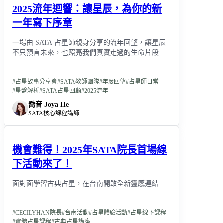
2025流年迴響：讓星辰，為你的新
一年寫下序章
一場由 SATA 占星師親身分享的流年回望，讓星辰
不只預言未來，也照亮我們真實走過的生命片段
#
占星故事分享會
#
SATA教師團隊
#
年度回望
#
占星師日常
#
星盤解析
#
SATA占星回顧
#
2025流年
喬音 Joya He
SATA核心課程講師
機會難得！2025年SATA院長首場線
下活動來了！
面對面學習古典占星，在台南開啟全新靈感連結
#
CECILYHAN院長
#
台南活動
#
占星體驗活動
#
占星線下課程
#
實體占星課程
#
古典占星講座