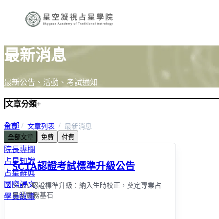
最新消息
最新公告、活動、考試通知
文章分類
+
全部
首頁
文章列表
最新消息
全部文章
免費
付費
最新消息
院長專欄
占星知識
SCTA認證考試標準升級公告
占星辭典
國際譯文
SCTA 認證標準升級：納入生時校正，奠定專業占
星師實務基石
學員故事