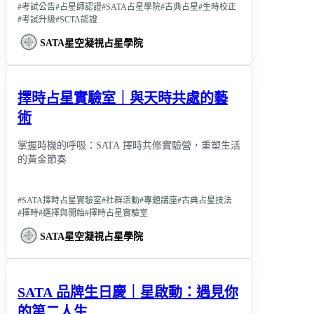
#
考試公告
#
占星師認證
#
SATA占星學院
#
古典占星
#
生時校正
#
考試升級
#
SCTA認證
SATA星空凝視占星學院
擇時占星實驗室｜與天時共處的藝
術
掌握時機的呼吸：SATA 擇時共修實驗營，重塑生活
的黃金節奏
#
SATA擇時占星實驗室
#
社群活動
#
專題講座
#
古典占星技法
#
擇時
#
選擇與開始
#
擇時占星實驗室
SATA星空凝視占星學院
SATA 品牌生日慶｜星啟動：遇見你
的第二人生