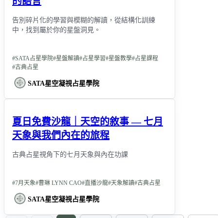
的語言
告別碎片化的學習與模糊的解讀，從結構化訓練
中，找到屬於你的星盤洞見。
#
SATA占星學院
#
星盤解讀
#
占星學習
#
星盤教學
#
占星課程
#
古典占星
SATA星空凝視占星學院
夏日免費沙龍｜天空的敘事 — 七月
天象與我們內在的旅程
古典占星視角下的七月天象與內在功課
#
7月天象
#
曹琳 LYNN CAO
#
直播沙龍
#
天象解讀
#
古典占星
SATA星空凝視占星學院