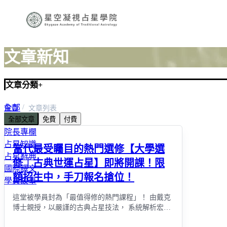
文章新知
文章分類
+
全部
首頁
文章列表
全部文章
免費
付費
最新消息
院長專欄
占星知識
當代最受矚目的熱門選修【大學選
占星辭典
修｜古典世運占星】即將開課！限
國際譯文
額招生中，手刀報名搶位！
學員故事
這堂被學員封為「最值得修的熱門課程」！ 由戴克
博士親授，以嚴謹的古典占星技法， 系統解析宏觀
歷史發展與世界事件背後的推演邏輯， 讓你不只會