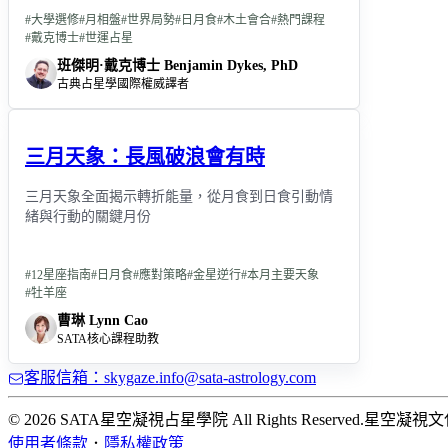
看本命，更能掌握全球脈動。
#
大學選修
#
月相盤
#
世界局勢
#
日月食
#
木土會合
#
熱門課程
#
戴克博士
#
世運占星
班傑明·戴克博士 Benjamin Dykes, PhD
古典占星學國際權威譯者
三月天象：長風破浪會有時
三月天象全面揭示轉折能量，從月食到日食引動情
緒與行動的關鍵月份
#
12星座指南
#
日月食
#
應對策略
#
金星逆行
#
本月主要天象
#
牡羊座
曹琳 Lynn Cao
SATA核心課程助教
客服信箱：skygaze.info@sata-astrology.com
© 2026 SATA星空凝視占星學院 All Rights Reserved.
星空凝視文
使用者條款
．
隱私權政策