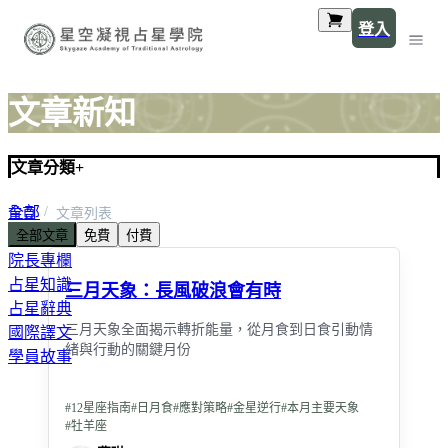
登入
文章新知
文章分類
+
全部
首頁
文章列表
全部文章
免費
付費
最新消息
院長專欄
占星知識
三月天象：長風破浪會有時
占星辭典
三月天象全面揭示轉折能量，從月食到日食引動情
國際譯文
緒與行動的關鍵月份
學員故事
#
12星座指南
#
日月食
#
應對策略
#
金星逆行
#
本月主要天象
#
牡羊座