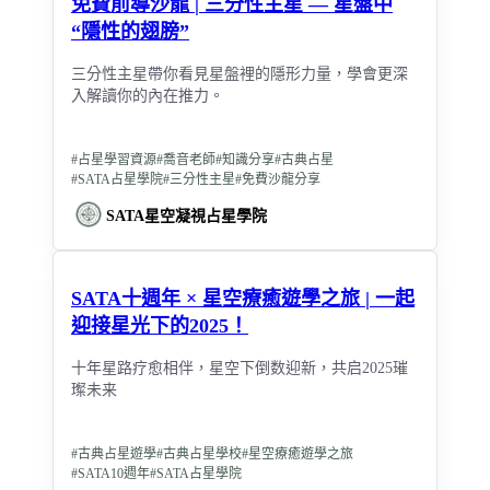
免費前導沙龍 | 三分性主星 — 星盤中
“隱性的翅膀”
三分性主星帶你看見星盤裡的隱形力量，學會更深
入解讀你的內在推力。
#
占星學習資源
#
喬音老師
#
知識分享
#
古典占星
#
SATA占星學院
#
三分性主星
#
免費沙龍分享
SATA星空凝視占星學院
SATA十週年 × 星空療癒遊學之旅 | 一起
迎接星光下的2025！
十年星路疗愈相伴，星空下倒数迎新，共启2025璀
璨未来
#
古典占星遊學
#
古典占星學校
#
星空療癒遊學之旅
#
SATA10週年
#
SATA占星學院