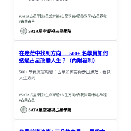
#
SATA占星學院
#
星盤解讀
#
占星學習
#
星盤教學
#
占星課程
#
古典占星
SATA星空凝視占星學院
在迷茫中找到方向 — 500+ 名學員如何
透過占星改變人生？（內附福利）
500+ 學員真實轉變：占星如何帶你走出迷茫、看見
人生方向
#
SATA占星學院
#
生命課題
#
人生方向
#
自我探索
#
核心課程
#
古典占星
SATA星空凝視占星學院