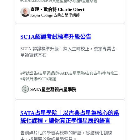
#
CHARLIEOBERT
#
黃道星座
#
水瓶座
#
星座意涵
查理‧歐伯特 Charlie Obert
Kepler College 古典占星學講師
SCTA認證考試標準升級公告
SCTA 認證標準升級：納入生時校正，奠定專業占
星師實務基石
#
考試公告
#
占星師認證
#
SATA占星學院
#
古典占星
#
生時校正
#
考試升級
#
SCTA認證
SATA星空凝視占星學院
SATA占星學院｜以古典占星為核心的系
統化課程，讓你真正學懂星辰的語言
告別碎片化的學習與模糊的解讀，從結構化訓練
中，找到屬於你的星盤洞見。