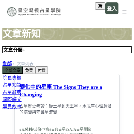
登入
文章新知
文章分類
+
全部
首頁
文章列表
全部文章
免費
付費
最新消息
院長專欄
占星知識
變化中的星座 The Signs They are a
占星辭典
Changing
國際譯文
占星歷史考證：從土星到天王星，水瓶座心理意涵
學員故事
的演變與守護星流變
#
克勞利
#
艾倫·李奧
#
古典占星
#
SATA占星學院